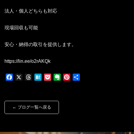
法人・個人どちらも対応
現場回収も可能
安心・納得の取引を提供します。
https://lin.ee/o2rAKQk
F
X
T
H
P
E
P
共
a
h
a
o
v
i
有
c
r
t
c
e
n
e
e
e
k
r
t
b
a
n
e
n
e
← ブログ一覧へ戻る
o
d
a
t
o
r
o
s
t
e
k
e
s